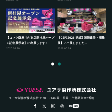
2026.07.28
2026.07.22
測量
【福島建機お客様感謝フェア】に出
【関東グランドフェア2026】に出
展します！
展します！
2026.07.16
2026.07.07
ユアサ製作所株式会社 〒701-0144 岡山県岡山市北区久米6番地