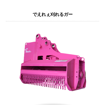
でえれぇ刈れるガー