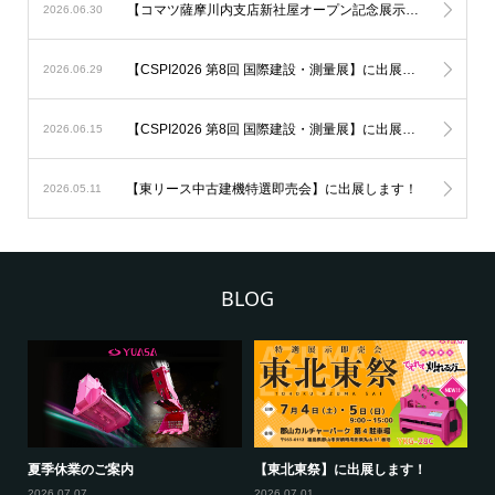
【コマツ薩摩川内支店新社屋オープン記念展示会】に出展します！
2026.06.30
【CSPI2026 第8回 国際建設・測量展】に出展しました！
2026.06.29
【CSPI2026 第8回 国際建設・測量展】に出展します！
2026.06.15
【東リース中古建機特選即売会】に出展します！
2026.05.11
BLOG
【ヤンマー建機(株)東京支店ヤンマ
【コマツカスタマーサポート(株)新
ーフェア】に出展します！
潟事業部展示会】に出展しま...