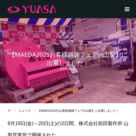
【MAEDA2025お客様感謝フェアin山梨】に
出展しました！
2025.09.24
ニュース
【MAEDA2025お客様感謝フェアin山梨】に出展しました！
9月19日(金)～20日(土)の2日間、株式会社前田製作所 山
梨営業所で開催された、