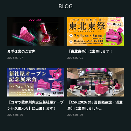
BLOG
【ヤンマー建機(株)東京支店ヤンマ
【コマツカスタマーサポート(株)新
夏
ーフェア】に出展します！
潟事業部展示会】に出展しま...
20
2026.07.28
2026.07.22
測量
【
【福島建機お客様感謝フェア】に出
【関東グランドフェア2026】に出
ン
展します！
展します！
20
2026.07.16
2026.07.07