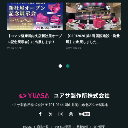
【コマツ薩摩川内支店新社屋オープ
【CSPI2026 第8回 国際建設・測量
出
ン記念展示会】に出展します！
展】に出展しました...
【
展
2026.06.30
2026.06.29
20
ユアサ製作所株式会社 〒701-0144 岡山県岡山市北区久米6番地
HOME
商品一覧
でえれぇ動画
新着情報
会社概要