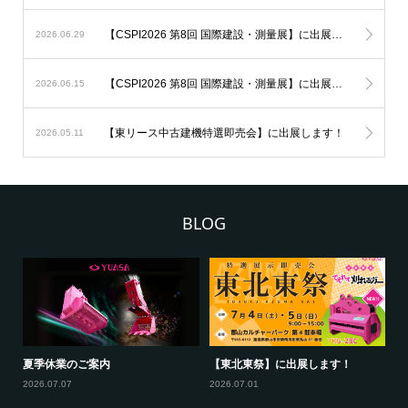
【CSPI2026 第8回 国際建設・測量展】に出展しました！
2026.06.29
【CSPI2026 第8回 国際建設・測量展】に出展します！
2026.06.15
【東リース中古建機特選即売会】に出展します！
2026.05.11
BLOG
新
夏季休業のご案内
【東北東祭】に出展します！
【
ー
2026.07.07
2026.07.01
20