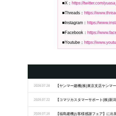
■X：
https://twitter.com/yuas
■Threads：
https://www.thre
■Instagram：
https://www.in
■Facebook：
https://www.fa
■Youtube：
https://www.you
【ヤンマー建機(株)東京支店ヤンマ
2026.07.28
【コマツカスタマーサポート(株)新
2026.07.22
【福島建機お客様感謝フェア】に出
2026.07.16