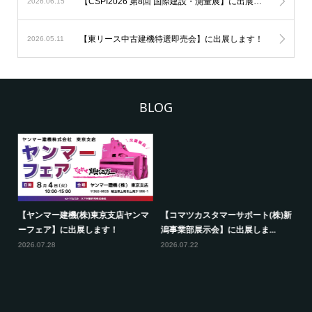
【CSPI2026 第8回 国際建設・測量展】に出展します！
2026.06.15
【東リース中古建機特選即売会】に出展します！
2026.05.11
BLOG
【ヤンマー建機(株)東京支店ヤンマ
【コマツカスタマーサポート(株)新
夏
ーフェア】に出展します！
潟事業部展示会】に出展しま...
20
2026.07.28
2026.07.22