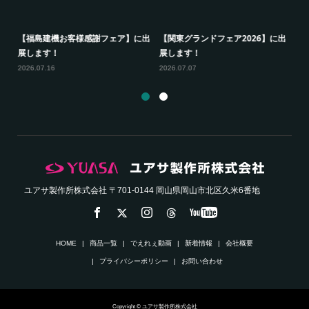
測量
【
【福島建機お客様感謝フェア】に出
【関東グランドフェア2026】に出
ン
展します！
展します！
20
2026.07.16
2026.07.07
ユアサ製作所株式会社 〒701-0144 岡山県岡山市北区久米6番地
HOME
商品一覧
でえれぇ動画
新着情報
会社概要
プライバシーポリシー
お問い合わせ
Copyright © ユアサ製作所株式会社