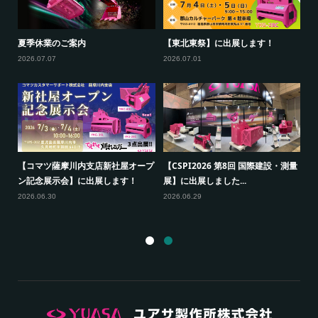
新
夏季休業のご案内
【東北東祭】に出展します！
【
ー
2026.07.07
2026.07.01
20
【コマツ薩摩川内支店新社屋オープ
【CSPI2026 第8回 国際建設・測量
出
ン記念展示会】に出展します！
展】に出展しました...
【
展
2026.06.30
2026.06.29
20