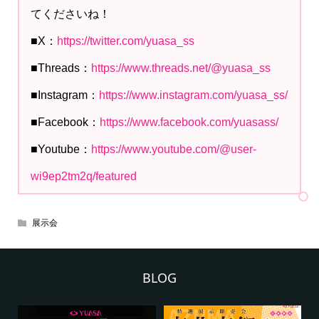
てくださいね！
■X：
https://twitter.com/yuasa_ss
■Threads：
https://www.threads.net/@yuasa_ss
■Instagram：
https://www.instagram.com/yuasa_ss/
■Facebook：
https://www.facebook.com/yuasass/
■Youtube：
https://www.youtube.com/@user-
wi9ep2tm2q/featured
展示会
BLOG