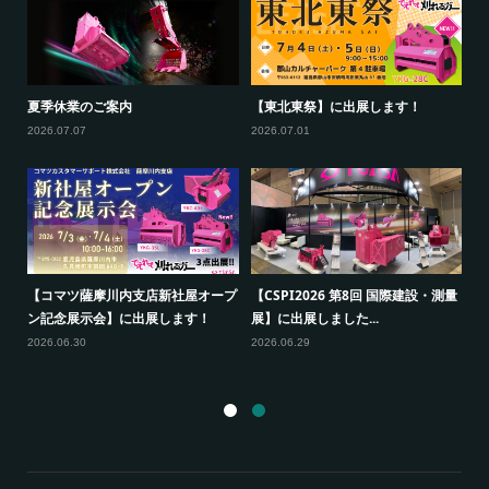
新
夏季休業のご案内
【東北東祭】に出展します！
【
ー
2026.07.07
2026.07.01
20
【コマツ薩摩川内支店新社屋オープ
【CSPI2026 第8回 国際建設・測量
出
ン記念展示会】に出展します！
展】に出展しました...
【
展
2026.06.30
2026.06.29
20