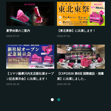
新
夏季休業のご案内
【東北東祭】に出展します！
【
ー
2026.07.07
2026.07.01
20
【コマツ薩摩川内支店新社屋オープ
【CSPI2026 第8回 国際建設・測量
出
ン記念展示会】に出展します！
展】に出展しました...
【
展
2026.06.30
2026.06.29
20