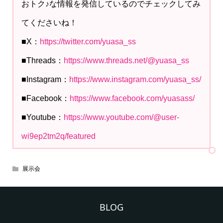
おトク♪な情報を発信しているのでチェックしてみ
てくださいね！
■X：
https://twitter.com/yuasa_ss
■Threads：
https://www.threads.net/@yuasa_ss
■Instagram：
https://www.instagram.com/yuasa_ss/
■Facebook：
https://www.facebook.com/yuasass/
■Youtube：
https://www.youtube.com/@user-
wi9ep2tm2q/featured
展示会
BLOG