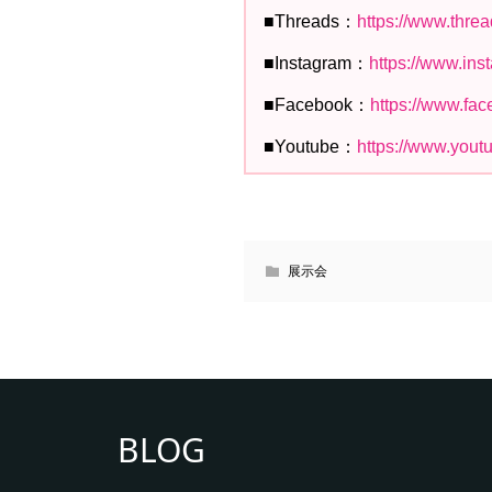
■Threads：
https://www.thre
■Instagram：
https://www.in
■Facebook：
https://www.fa
■Youtube：
https://www.you
展示会
BLOG