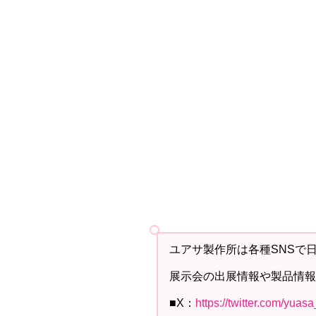
ユアサ製作所は各種SNSで
展示会の出展情報や製品情報
■X：
https://twitter.com/yuas