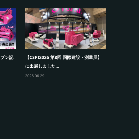
ープン記
【CSPI2026 第8回 国際建設・測量展】
【ヤンマー
に出展しました...
ェア】に出
2026.06.29
2026.07.28