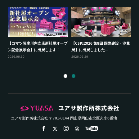
20
【コマツ薩摩川内支店新社屋オープ
【CSPI2026 第8回 国際建設・測量
出
ン記念展示会】に出展します！
展】に出展しました...
【
展
2026.06.30
2026.06.29
20
ユアサ製作所株式会社 〒701-0144 岡山県岡山市北区久米6番地