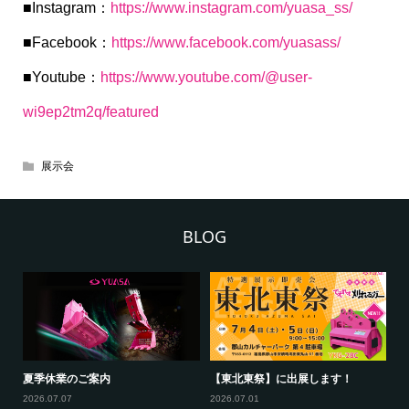
■Instagram：
https://www.instagram.com/yuasa_ss/
■Facebook：
https://www.facebook.com/yuasass/
■Youtube：
https://www.youtube.com/@user-
wi9ep2tm2q/featured
展示会
BLOG
新
夏季休業のご案内
【東北東祭】に出展します！
【
ー
2026.07.07
2026.07.01