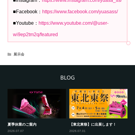
■Instagram：
https://www.instagram.com/yuasa_ss/
■Facebook：
https://www.facebook.com/yuasass/
■Youtube：
https://www.youtube.com/@user-
wi9ep2tm2q/featured
展示会
BLOG
【ヤンマー建機(株)東京支店ヤンマ
【コマツカスタマーサポート(株)新
夏
ーフェア】に出展します！
潟事業部展示会】に出展しま...
20