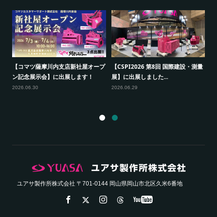
2026.07.28
2026.07.22
測量
【
【福島建機お客様感謝フェア】に出
【関東グランドフェア2026】に出
ン
展します！
展します！
20
2026.07.16
2026.07.07
ユアサ製作所株式会社 〒701-0144 岡山県岡山市北区久米6番地