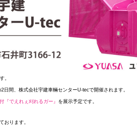
ます。
の2日間、株式会社宇建車輛センターU-tecで開催されます。
付『でえれぇ刈れるガー』
を展示予定です。
ております。