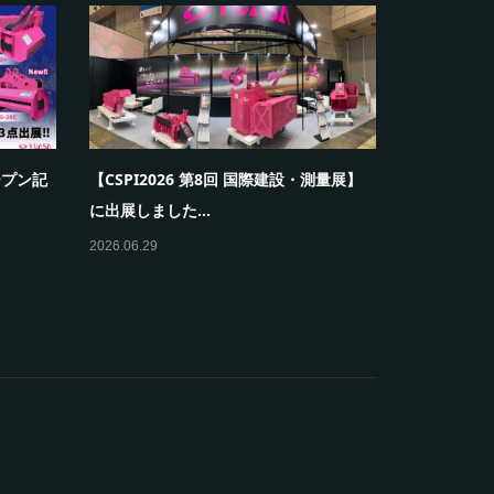
に出展し
【関東グランドフェア2026】に出展しま
夏季休業の
す！
2026.07.07
2026.07.07