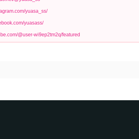
stagram.com/yuasa_ss/
cebook.com/yuasass/
tube.com/@user-wi9ep2tm2q/featured