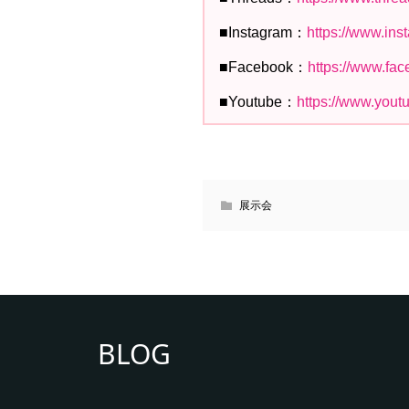
■Instagram：
https://www.in
■Facebook：
https://www.fa
■Youtube：
https://www.you
展示会
BLOG