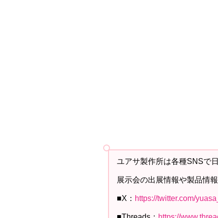
ユアサ製作所は各種SNSで
展示会の出展情報や製品情報
■X：
https://twitter.com/yuas
■Threads：
https://www.thre