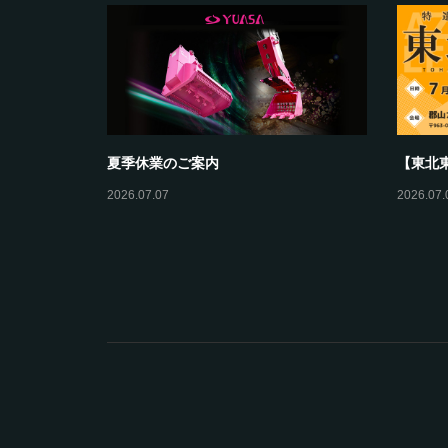
設・測量展】
【ヤンマー建機(株)東京支店ヤンマーフ
【コマ
ェア】に出展します！
業部展示
2026.07.28
2026.07.