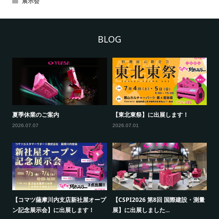
展示会
BLOG
新
夏季休業のご案内
【東北東祭】に出展します！
【
ー
2026.07.07
2026.07.01
20
【コマツ薩摩川内支店新社屋オープ
【CSPI2026 第8回 国際建設・測量
出
ン記念展示会】に出展します！
展】に出展しました...
【